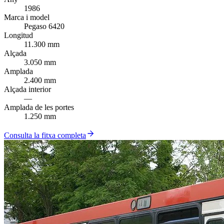
1986
Marca i model
Pegaso 6420
Longitud
11.300 mm
Alçada
3.050 mm
Amplada
2.400 mm
Alçada interior
—
Amplada de les portes
1.250 mm
Consulta la fitxa completa