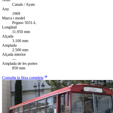
Canals / Ayats
Any
1969
Marca i model
Pegaso 5031-L
Longitud
11.950 mm
Alçada
3.100 mm
Amplada
2.500 mm
Alçada interior
—
Amplada de les portes
850 mm
Consulta la fitxa completa